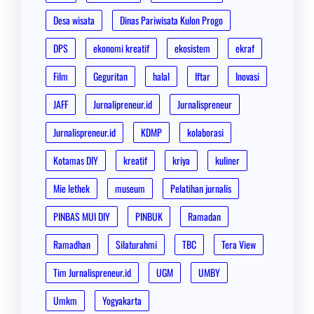
Desa wisata
Dinas Pariwisata Kulon Progo
DPS
ekonomi kreatif
ekosistem
ekraf
Film
Geguritan
halal
Iftar
Inovasi
JAFF
Jurnalipreneur.id
Jurnalispreneur
Jurnalispreneur.id
KDMP
kolaborasi
Kotamas DIY
kreatif
kriya
kuliner
Mie lethek
museum
Pelatihan jurnalis
PINBAS MUI DIY
PINBUK
Ramadan
Ramadhan
Silaturahmi
TBC
Tera View
Tim Jurnalispreneur.id
UGM
UMBY
Umkm
Yogyakarta