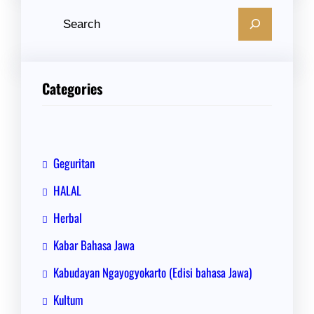
C
a
r
i
Categories
Geguritan
HALAL
Herbal
Kabar Bahasa Jawa
Kabudayan Ngayogyokarto (Edisi bahasa Jawa)
Kultum