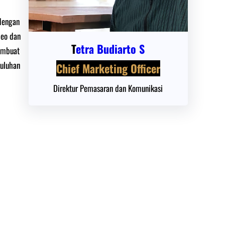
 dengan
deo dan
T
etra Budiarto S
embuat
puluhan
Chief Marketing Officer
Direktur Pemasaran dan Komunikasi