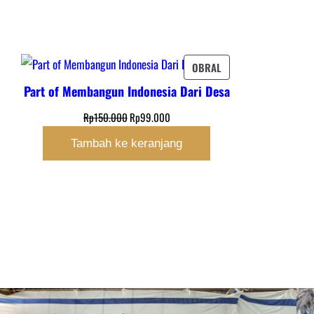
PRODUK
OBRAL
DENGAN
Part of Membangun Indonesia Dari Desa
DISKON
Harga
Harga
Rp
150.000
Rp
99.000
aslinya
saat
Tambah ke keranjang
adalah:
ini
Rp150.000.
adalah:
Rp99.000.