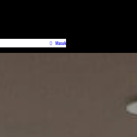
Masuk
wa)
Profile Jurnalispreneur.id