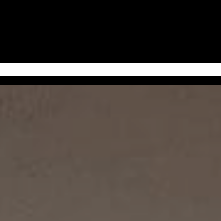
 Jum’at
Serba-Serbi & Tips Bisnis
Kabudayan Ngayogyokarto (Edisi Bahasa Ja