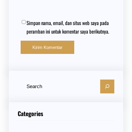
Simpan nama, email, dan situs web saya pada
peramban ini untuk komentar saya berikutnya.
C
a
r
i
Categories