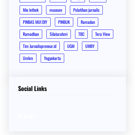
Mie lethek
museum
Pelatihan jurnalis
PINBAS MUI DIY
PINBUK
Ramadan
Ramadhan
Silaturahmi
TBC
Tera View
Tim Jurnalispreneur.id
UGM
UMBY
Umkm
Yogyakarta
Social Links
Facebook
Twitter
LinkedIn
Instagram