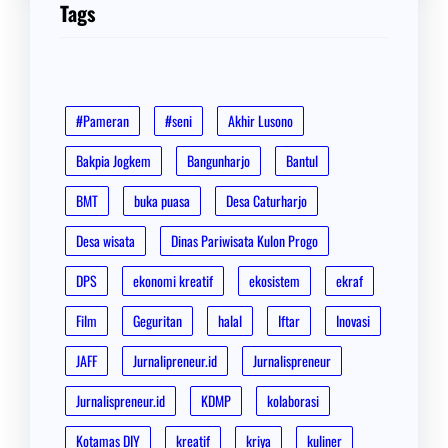
Tags
#Pameran
#seni
Akhir Lusono
Bakpia Jogkem
Bangunharjo
Bantul
BMT
buka puasa
Desa Caturharjo
Desa wisata
Dinas Pariwisata Kulon Progo
DPS
ekonomi kreatif
ekosistem
ekraf
Film
Geguritan
halal
Iftar
Inovasi
JAFF
Jurnalipreneur.id
Jurnalispreneur
Jurnalispreneur.id
KDMP
kolaborasi
Kotamas DIY
kreatif
kriya
kuliner