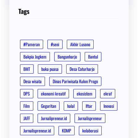
Tags
#Pameran
#seni
Akhir Lusono
Bakpia Jogkem
Bangunharjo
Bantul
BMT
buka puasa
Desa Caturharjo
Desa wisata
Dinas Pariwisata Kulon Progo
DPS
ekonomi kreatif
ekosistem
ekraf
Film
Geguritan
halal
Iftar
Inovasi
JAFF
Jurnalipreneur.id
Jurnalispreneur
Jurnalispreneur.id
KDMP
kolaborasi