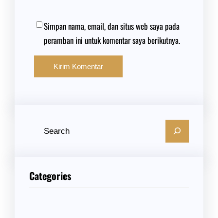
Simpan nama, email, dan situs web saya pada
peramban ini untuk komentar saya berikutnya.
C
a
r
i
Categories