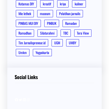
Kotamas DIY
kreatif
kriya
kuliner
Mie lethek
museum
Pelatihan jurnalis
PINBAS MUI DIY
PINBUK
Ramadan
Ramadhan
Silaturahmi
TBC
Tera View
Tim Jurnalispreneur.id
UGM
UMBY
Umkm
Yogyakarta
Social Links
Facebook
Twitter
LinkedIn
Instagram