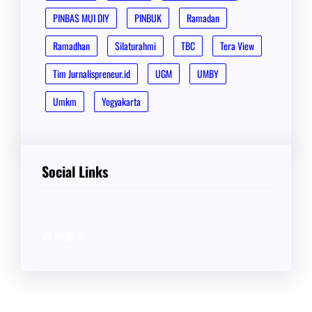
PINBAS MUI DIY
PINBUK
Ramadan
Ramadhan
Silaturahmi
TBC
Tera View
Tim Jurnalispreneur.id
UGM
UMBY
Umkm
Yogyakarta
Social Links
Facebook
Twitter
LinkedIn
Instagram