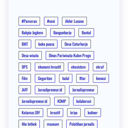
#Pameran
#seni
Akhir Lusono
Bakpia Jogkem
Bangunharjo
Bantul
BMT
buka puasa
Desa Caturharjo
Desa wisata
Dinas Pariwisata Kulon Progo
DPS
ekonomi kreatif
ekosistem
ekraf
Film
Geguritan
halal
Iftar
Inovasi
JAFF
Jurnalipreneur.id
Jurnalispreneur
Jurnalispreneur.id
KDMP
kolaborasi
Kotamas DIY
kreatif
kriya
kuliner
Mie lethek
museum
Pelatihan jurnalis