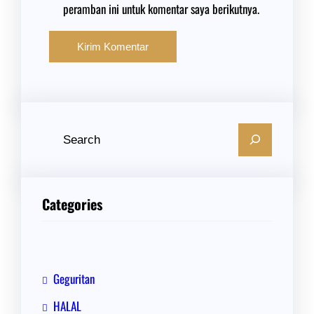
peramban ini untuk komentar saya berikutnya.
C
a
r
i
Categories
Geguritan
HALAL