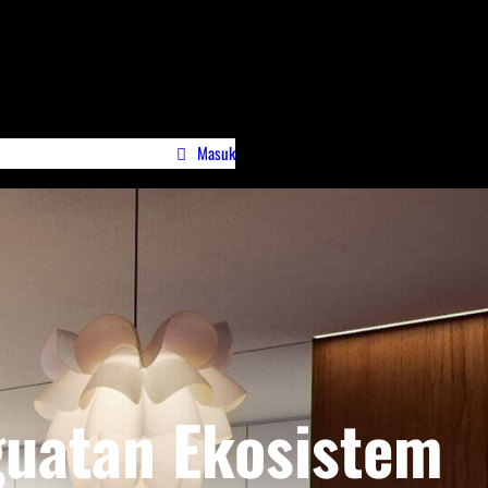
Masuk
wa)
Profile Jurnalispreneur.id
guatan Ekosistem