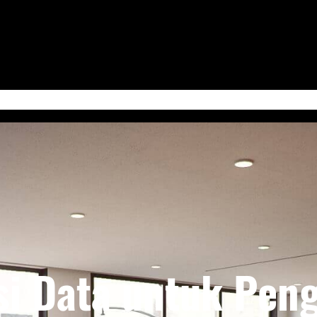
 Jum’at
Serba-Serbi & Tips Bisnis
Kabudayan Ngayogyokarto (Edisi Bahasa Ja
si Data untuk Pen