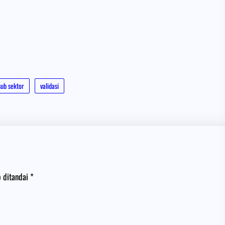
sub sektor
validasi
b ditandai
*