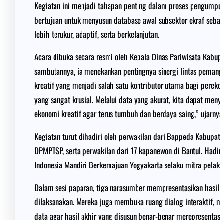
Kegiatan ini menjadi tahapan penting dalam proses pengumpula
bertujuan untuk menyusun database awal subsektor ekraf seb
lebih terukur, adaptif, serta berkelanjutan.
Acara dibuka secara resmi oleh Kepala Dinas Pariwisata Kabu
sambutannya, ia menekankan pentingnya sinergi lintas pema
kreatif yang menjadi salah satu kontributor utama bagi pere
yang sangat krusial. Melalui data yang akurat, kita dapat me
ekonomi kreatif agar terus tumbuh dan berdaya saing,” ujarny
Kegiatan turut dihadiri oleh perwakilan dari Bappeda Kabupa
DPMPTSP, serta perwakilan dari 17 kapanewon di Bantul. Hadir
Indonesia Mandiri Berkemajuan Yogyakarta selaku mitra pelaks
Dalam sesi paparan, tiga narasumber mempresentasikan hasil c
dilaksanakan. Mereka juga membuka ruang dialog interaktif, 
data agar hasil akhir yang disusun benar-benar merepresentasi