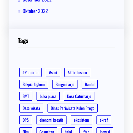
Oktober 2022
Tags
#Pameran
#seni
Akhir Lusono
Bakpia Jogkem
Bangunharjo
Bantul
BMT
buka puasa
Desa Caturharjo
Desa wisata
Dinas Pariwisata Kulon Progo
DPS
ekonomi kreatif
ekosistem
ekraf
Film
Geguritan
halal
Iftar
Inovasi