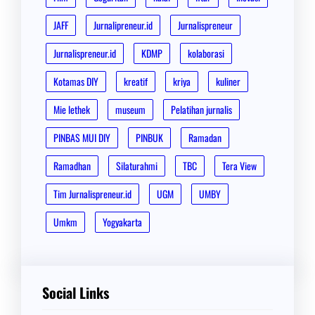
JAFF
Jurnalipreneur.id
Jurnalispreneur
Jurnalispreneur.id
KDMP
kolaborasi
Kotamas DIY
kreatif
kriya
kuliner
Mie lethek
museum
Pelatihan jurnalis
PINBAS MUI DIY
PINBUK
Ramadan
Ramadhan
Silaturahmi
TBC
Tera View
Tim Jurnalispreneur.id
UGM
UMBY
Umkm
Yogyakarta
Social Links