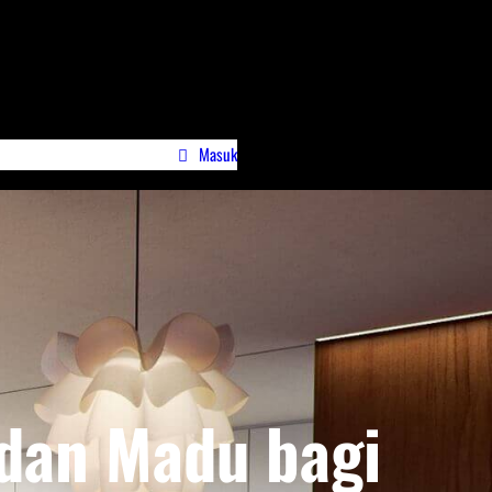
Masuk
wa)
Profile Jurnalispreneur.id
dan Madu bagi