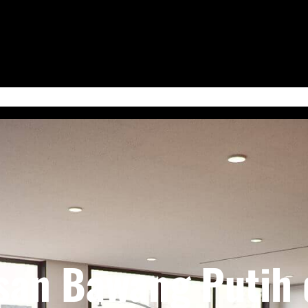
 Jum’at
Serba-Serbi & Tips Bisnis
Kabudayan Ngayogyokarto (Edisi Bahasa Ja
san Bawang Putih 