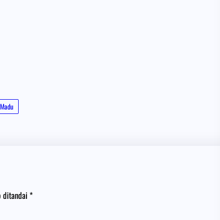
Madu
b ditandai
*