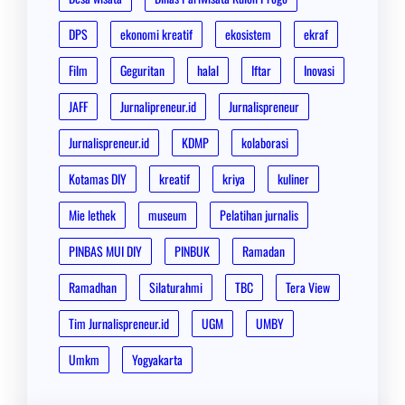
DPS
ekonomi kreatif
ekosistem
ekraf
Film
Geguritan
halal
Iftar
Inovasi
JAFF
Jurnalipreneur.id
Jurnalispreneur
Jurnalispreneur.id
KDMP
kolaborasi
Kotamas DIY
kreatif
kriya
kuliner
Mie lethek
museum
Pelatihan jurnalis
PINBAS MUI DIY
PINBUK
Ramadan
Ramadhan
Silaturahmi
TBC
Tera View
Tim Jurnalispreneur.id
UGM
UMBY
Umkm
Yogyakarta