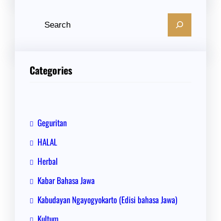
C
a
r
i
Categories
Geguritan
HALAL
Herbal
Kabar Bahasa Jawa
Kabudayan Ngayogyokarto (Edisi bahasa Jawa)
Kultum