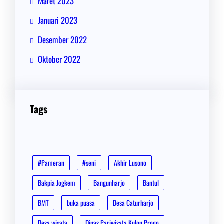
Maret 2023
Januari 2023
Desember 2022
Oktober 2022
Tags
#Pameran
#seni
Akhir Lusono
Bakpia Jogkem
Bangunharjo
Bantul
BMT
buka puasa
Desa Caturharjo
Desa wisata
Dinas Pariwisata Kulon Progo