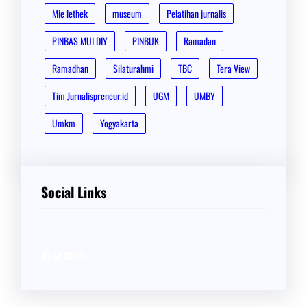
Mie lethek
museum
Pelatihan jurnalis
PINBAS MUI DIY
PINBUK
Ramadan
Ramadhan
Silaturahmi
TBC
Tera View
Tim Jurnalispreneur.id
UGM
UMBY
Umkm
Yogyakarta
Social Links
Facebook
Twitter
LinkedIn
Instagram