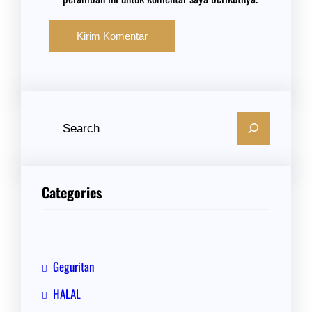
C
a
r
i
Categories
Geguritan
HALAL