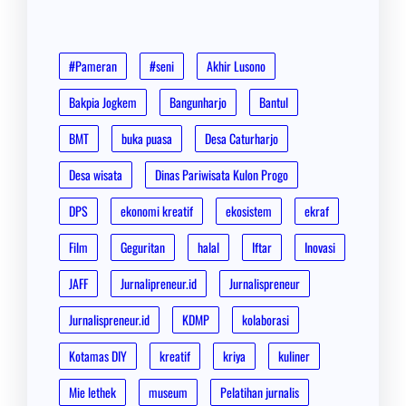
#Pameran
#seni
Akhir Lusono
Bakpia Jogkem
Bangunharjo
Bantul
BMT
buka puasa
Desa Caturharjo
Desa wisata
Dinas Pariwisata Kulon Progo
DPS
ekonomi kreatif
ekosistem
ekraf
Film
Geguritan
halal
Iftar
Inovasi
JAFF
Jurnalipreneur.id
Jurnalispreneur
Jurnalispreneur.id
KDMP
kolaborasi
Kotamas DIY
kreatif
kriya
kuliner
Mie lethek
museum
Pelatihan jurnalis