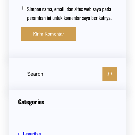
Simpan nama, email, dan situs web saya pada
peramban ini untuk komentar saya berikutnya.
C
a
r
i
Categories
Geguritan