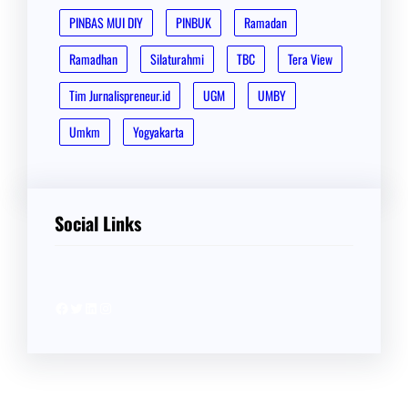
PINBAS MUI DIY
PINBUK
Ramadan
Ramadhan
Silaturahmi
TBC
Tera View
Tim Jurnalispreneur.id
UGM
UMBY
Umkm
Yogyakarta
Social Links
Facebook
Twitter
LinkedIn
Instagram