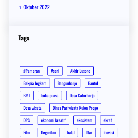
Oktober 2022
Tags
#Pameran
#seni
Akhir Lusono
Bakpia Jogkem
Bangunharjo
Bantul
BMT
buka puasa
Desa Caturharjo
Desa wisata
Dinas Pariwisata Kulon Progo
DPS
ekonomi kreatif
ekosistem
ekraf
Film
Geguritan
halal
Iftar
Inovasi