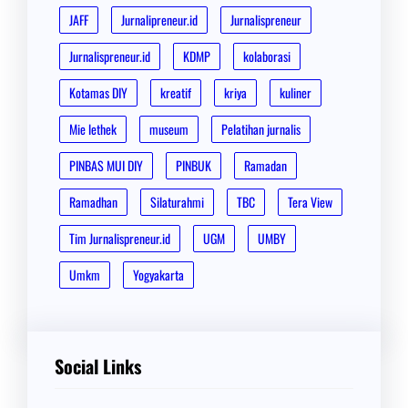
JAFF
Jurnalipreneur.id
Jurnalispreneur
Jurnalispreneur.id
KDMP
kolaborasi
Kotamas DIY
kreatif
kriya
kuliner
Mie lethek
museum
Pelatihan jurnalis
PINBAS MUI DIY
PINBUK
Ramadan
Ramadhan
Silaturahmi
TBC
Tera View
Tim Jurnalispreneur.id
UGM
UMBY
Umkm
Yogyakarta
Social Links