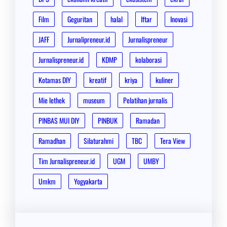
Film
Geguritan
halal
Iftar
Inovasi
JAFF
Jurnalipreneur.id
Jurnalispreneur
Jurnalispreneur.id
KDMP
kolaborasi
Kotamas DIY
kreatif
kriya
kuliner
Mie lethek
museum
Pelatihan jurnalis
PINBAS MUI DIY
PINBUK
Ramadan
Ramadhan
Silaturahmi
TBC
Tera View
Tim Jurnalispreneur.id
UGM
UMBY
Umkm
Yogyakarta