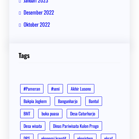
Januari 2023
Desember 2022
Oktober 2022
Tags
#Pameran
#seni
Akhir Lusono
Bakpia Jogkem
Bangunharjo
Bantul
BMT
buka puasa
Desa Caturharjo
Desa wisata
Dinas Pariwisata Kulon Progo
DPS
ekonomi kreatif
ekosistem
ekraf