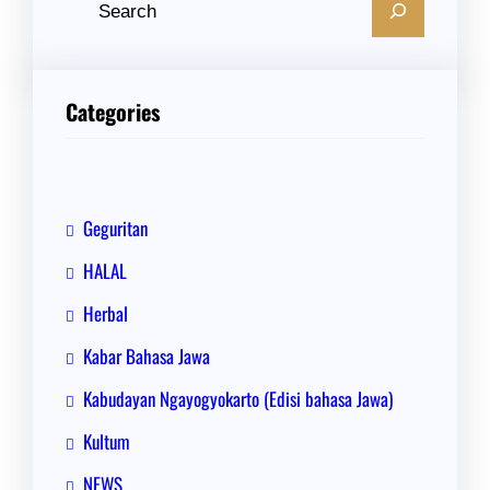
C
a
r
i
Categories
Geguritan
HALAL
Herbal
Kabar Bahasa Jawa
Kabudayan Ngayogyokarto (Edisi bahasa Jawa)
Kultum
NEWS