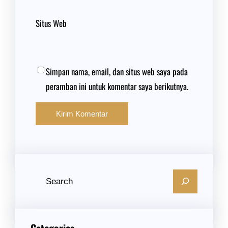
Situs Web
Simpan nama, email, dan situs web saya pada
peramban ini untuk komentar saya berikutnya.
C
a
r
i
Categories