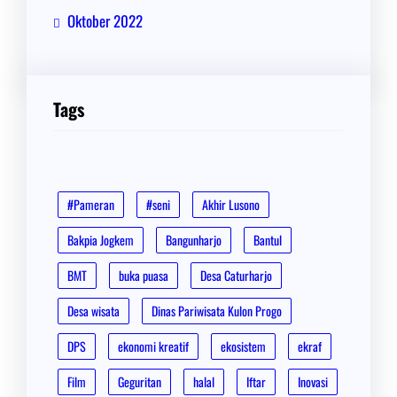
Oktober 2022
Tags
#Pameran
#seni
Akhir Lusono
Bakpia Jogkem
Bangunharjo
Bantul
BMT
buka puasa
Desa Caturharjo
Desa wisata
Dinas Pariwisata Kulon Progo
DPS
ekonomi kreatif
ekosistem
ekraf
Film
Geguritan
halal
Iftar
Inovasi