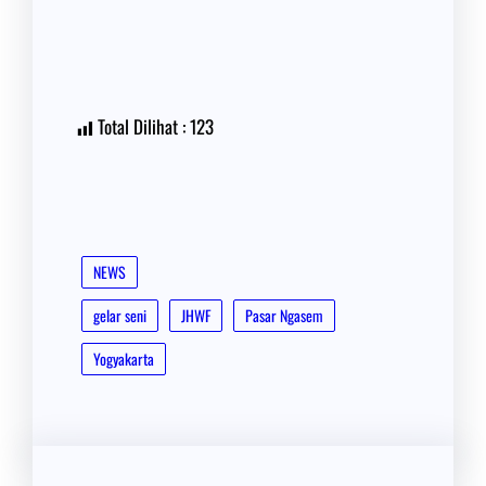
Total Dilihat :
123
NEWS
gelar seni
JHWF
Pasar Ngasem
Yogyakarta