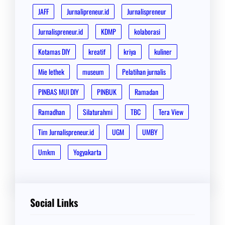
JAFF
Jurnalipreneur.id
Jurnalispreneur
Jurnalispreneur.id
KDMP
kolaborasi
Kotamas DIY
kreatif
kriya
kuliner
Mie lethek
museum
Pelatihan jurnalis
PINBAS MUI DIY
PINBUK
Ramadan
Ramadhan
Silaturahmi
TBC
Tera View
Tim Jurnalispreneur.id
UGM
UMBY
Umkm
Yogyakarta
Social Links