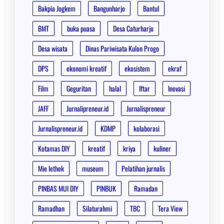
Bakpia Jogkem
Bangunharjo
Bantul
BMT
buka puasa
Desa Caturharjo
Desa wisata
Dinas Pariwisata Kulon Progo
DPS
ekonomi kreatif
ekosistem
ekraf
Film
Geguritan
halal
Iftar
Inovasi
JAFF
Jurnalipreneur.id
Jurnalispreneur
Jurnalispreneur.id
KDMP
kolaborasi
Kotamas DIY
kreatif
kriya
kuliner
Mie lethek
museum
Pelatihan jurnalis
PINBAS MUI DIY
PINBUK
Ramadan
Ramadhan
Silaturahmi
TBC
Tera View