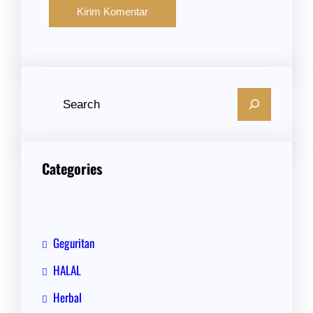
C
a
r
i
Categories
Geguritan
HALAL
Herbal