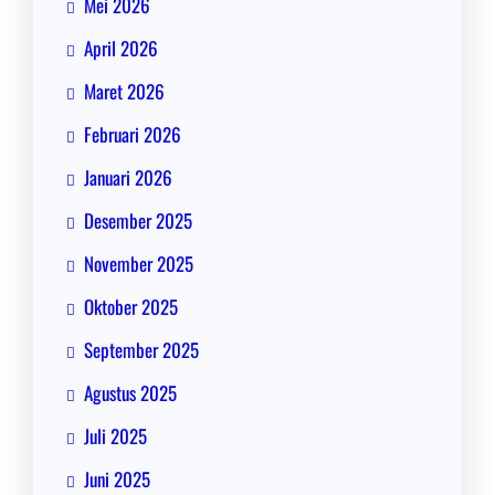
Mei 2026
April 2026
Maret 2026
Februari 2026
Januari 2026
Desember 2025
November 2025
Oktober 2025
September 2025
Agustus 2025
Juli 2025
Juni 2025