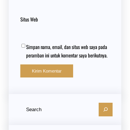
Situs Web
Simpan nama, email, dan situs web saya pada
peramban ini untuk komentar saya berikutnya.
C
a
r