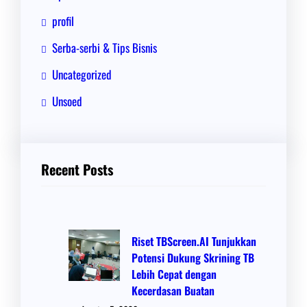
profil
Serba-serbi & Tips Bisnis
Uncategorized
Unsoed
Recent Posts
Riset TBScreen.AI Tunjukkan
Potensi Dukung Skrining TB
Lebih Cepat dengan
Kecerdasan Buatan