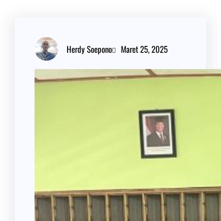
Herdy Soepono
Maret 25, 2025