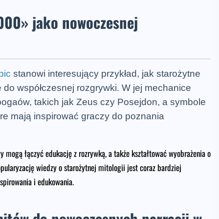
000» jako nowoczesnej
bic
stanowi interesujący przykład, jak starożytne
do współczesnej rozgrywki. W jej mechanice
ogaów, takich jak Zeus czy Posejdon, a symbole
óre mają inspirować graczy do poznania
wy mogą łączyć edukację z rozrywką, a także kształtować wyobrażenia o
laryzację wiedzy o starożytnej mitologii jest coraz bardziej
nspirowania i edukowania.
mitów do nowoczesnych narracji w