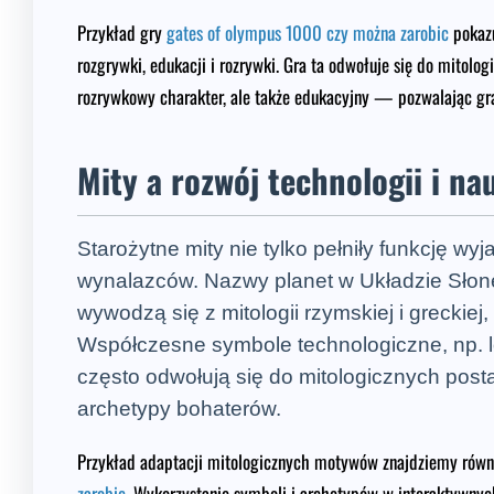
Przykład gry
gates of olympus 1000 czy można zarobic
pokazu
rozgrywki, edukacji i rozrywki. Gra ta odwołuje się do mitologi
rozrywkowy charakter, ale także edukacyjny — pozwalając grac
Mity a rozwój technologii i na
Starożytne mity nie tylko pełniły funkcję wy
wynalazców. Nazwy planet w Układzie Słone
wywodzą się z mitologii rzymskiej i greckiej
Współczesne symbole technologiczne, np. lo
często odwołują się do mitologicznych post
archetypy bohaterów.
Przykład adaptacji mitologicznych motywów znajdziemy równie
zarobic
. Wykorzystanie symboli i archetypów w interaktywny