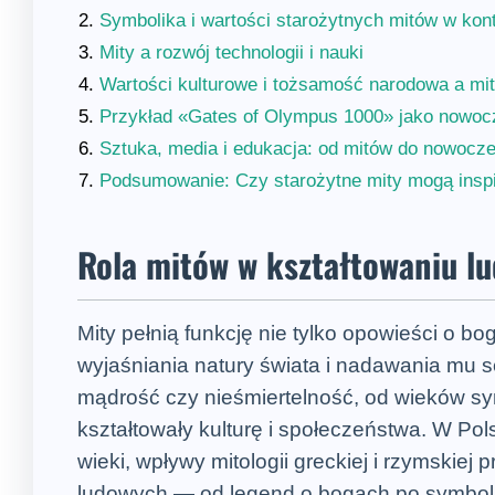
Symbolika i wartości starożytnych mitów w k
Mity a rozwój technologii i nauki
Wartości kulturowe i tożsamość narodowa a mit
Przykład «Gates of Olympus 1000» jako nowoczes
Sztuka, media i edukacja: od mitów do nowocze
Podsumowanie: Czy starożytne mity mogą inspi
Rola mitów w kształtowaniu lud
Mity pełnią funkcję nie tylko opowieści o bo
wyjaśniania natury świata i nadawania mu s
mądrość czy nieśmiertelność, od wieków sy
kształtowały kulturę i społeczeństwa. W Po
wieki, wpływy mitologii greckiej i rzymskiej p
ludowych — od legend o bogach po symboli