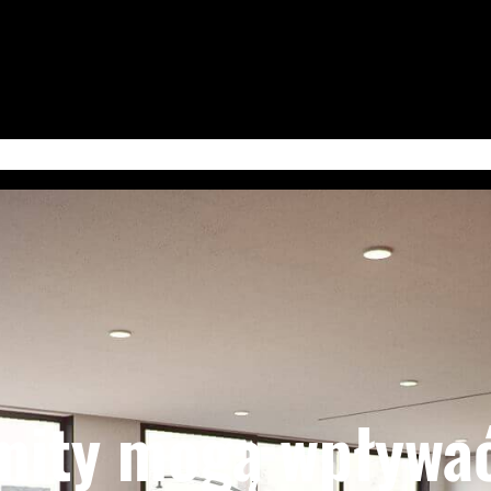
 Jum’at
Serba-Serbi & Tips Bisnis
Kabudayan Ngayogyokarto (Edisi Bahasa Ja
 mity mogą wpływa