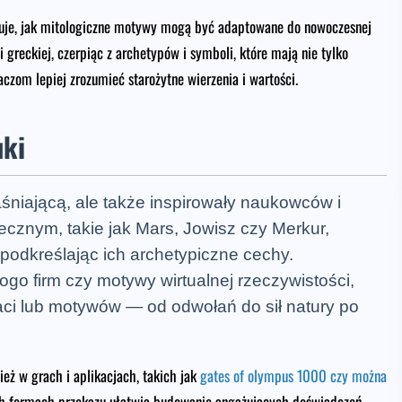
je, jak mitologiczne motywy mogą być adaptowane do nowoczesnej
i greckiej, czerpiąc z archetypów i symboli, które mają nie tylko
zom lepiej zrozumieć starożytne wierzenia i wartości.
uki
jaśniającą, ale także inspirowały naukowców i
cznym, takie jak Mars, Jowisz czy Merkur,
, podkreślając ich archetypiczne cechy.
go firm czy motywy wirtualnej rzeczywistości,
aci lub motywów — od odwołań do sił natury po
ż w grach i aplikacjach, takich jak
gates of olympus 1000 czy można
ch formach przekazu ułatwia budowanie angażujących doświadczeń