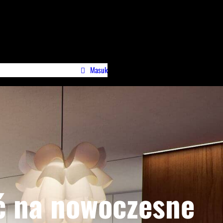
Masuk
wa)
Profile Jurnalispreneur.id
ć na nowoczesne