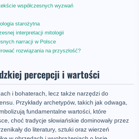
ontekście współczesnych wyzwań
ologia starożytna
nej interpretacji mitologii
snych narracji w Polsce
rować rozwiązania na przyszłość?
zkiej percepcji i wartości
gach i bohaterach, lecz także narzędzi do
ensu. Przykłady archetypów, takich jak odwaga,
mbolizują fundamentalne wartości, które
lsce, choć tradycje słowiańskie dominowały przez
rzenikały do literatury, sztuki oraz wierzeń
kę w obrzędach i wyobrażeniach o losie.