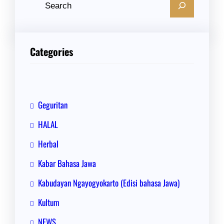
C
a
r
i
Categories
Geguritan
HALAL
Herbal
Kabar Bahasa Jawa
Kabudayan Ngayogyokarto (Edisi bahasa Jawa)
Kultum
NEWS