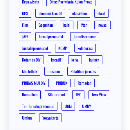
Desa wisata
Dinas Pariwisata Kulon Progo
DPS
ekonomi kreatif
ekosistem
ekraf
Film
Geguritan
halal
Iftar
Inovasi
JAFF
Jurnalipreneur.id
Jurnalispreneur
Jurnalispreneur.id
KDMP
kolaborasi
Kotamas DIY
kreatif
kriya
kuliner
Mie lethek
museum
Pelatihan jurnalis
PINBAS MUI DIY
PINBUK
Ramadan
Ramadhan
Silaturahmi
TBC
Tera View
Tim Jurnalispreneur.id
UGM
UMBY
Umkm
Yogyakarta