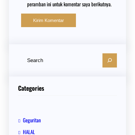
peramban ini untuk komentar saya berikutnya.
C
a
r
i
Categories
Geguritan
HALAL