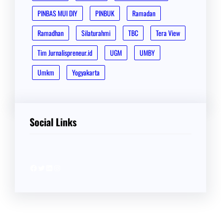
PINBAS MUI DIY
PINBUK
Ramadan
Ramadhan
Silaturahmi
TBC
Tera View
Tim Jurnalispreneur.id
UGM
UMBY
Umkm
Yogyakarta
Social Links
Facebook
Twitter
LinkedIn
Instagram