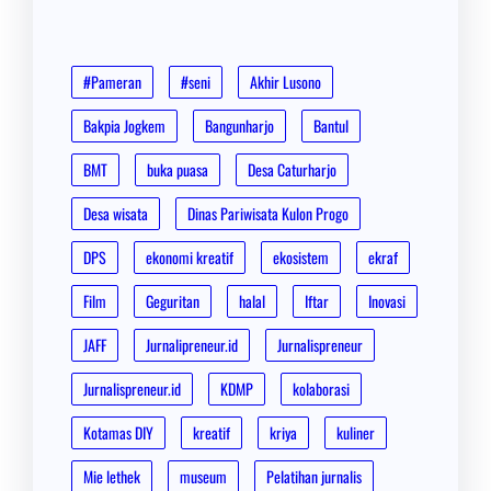
#Pameran
#seni
Akhir Lusono
Bakpia Jogkem
Bangunharjo
Bantul
BMT
buka puasa
Desa Caturharjo
Desa wisata
Dinas Pariwisata Kulon Progo
DPS
ekonomi kreatif
ekosistem
ekraf
Film
Geguritan
halal
Iftar
Inovasi
JAFF
Jurnalipreneur.id
Jurnalispreneur
Jurnalispreneur.id
KDMP
kolaborasi
Kotamas DIY
kreatif
kriya
kuliner
Mie lethek
museum
Pelatihan jurnalis