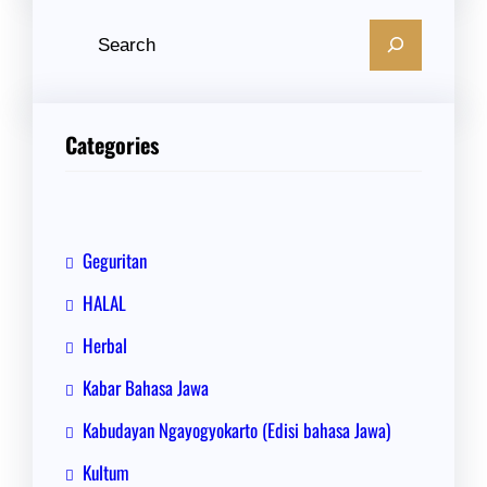
C
a
r
i
Categories
Geguritan
HALAL
Herbal
Kabar Bahasa Jawa
Kabudayan Ngayogyokarto (Edisi bahasa Jawa)
Kultum