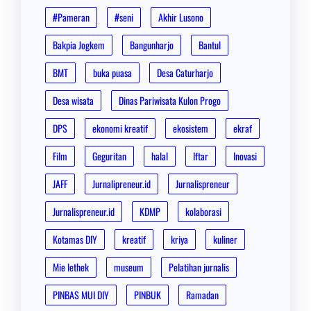
#Pameran
#seni
Akhir Lusono
Bakpia Jogkem
Bangunharjo
Bantul
BMT
buka puasa
Desa Caturharjo
Desa wisata
Dinas Pariwisata Kulon Progo
DPS
ekonomi kreatif
ekosistem
ekraf
Film
Geguritan
halal
Iftar
Inovasi
JAFF
Jurnalipreneur.id
Jurnalispreneur
Jurnalispreneur.id
KDMP
kolaborasi
Kotamas DIY
kreatif
kriya
kuliner
Mie lethek
museum
Pelatihan jurnalis
PINBAS MUI DIY
PINBUK
Ramadan