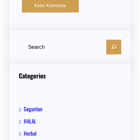
C
a
r
i
Categories
Geguritan
HALAL
Herbal