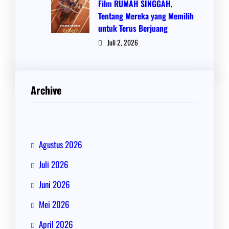
Film RUMAH SINGGAH,
Tentang Mereka yang Memilih
untuk Terus Berjuang
Juli 2, 2026
Archive
Agustus 2026
Juli 2026
Juni 2026
Mei 2026
April 2026