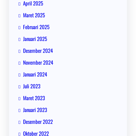
April 2025
Maret 2025
Februari 2025
Januari 2025
Desember 2024
November 2024
Januari 2024
Juli 2023
Maret 2023
Januari 2023
Desember 2022
Oktober 2022