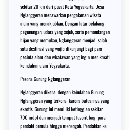
sekitar 20 km dari pusat Kota Yogyakarta, Desa
Nglanggeran menawarkan pengalaman wisata
alam yang menakjubkan. Dengan latar belakang
pegunungan, udara yang sejuk, serta pemandangan
hijau yang memukau, Nglanggeran menjadi salah
satu destinasi yang wajib dikunjungi bagi para
pecinta alam dan wisatawan yang ingin menikmati
keindahan alam Yogyakarta.
Pesona Gunung Nglanggeran
Nglanggeran dikenal dengan keindahan Gunung
Nglanggeran yang terkenal karena batuannya yang
eksotis. Gunung ini memiliki ketinggian sekitar
700 mdpl dan menjadi tempat favorit bagi para
pendaki pemula hingga menengah. Pendakian ke