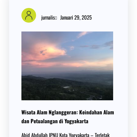
jurnalis
Januari 29, 2025
Wisata Alam Nglanggeran: Keindahan Alam
dan Petualangan di Yogyakarta
Abid Abdullah IPNU Kota Yogyakarta – Terletak