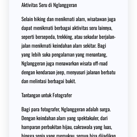
Aktivitas Seru di Nglanggeran
Selain hiking dan menikmati alam, wisatawan juga
dapat menikmati berbagai aktivitas seru lainnya,
seperti bersepeda, trekking, atau sekadar berjalan-
jalan menikmati keindahan alam sekitar. Bagi
yang lebih suka pengalaman yang menantang,
Nglanggeran juga menawarkan wisata off-road
dengan kendaraan jeep, menyusuri jalanan berbatu
dan melintasi berbagai bukit.
Tantangan untuk Fotografer
Bagi para fotografer, Nglanggeran adalah surga.
Dengan keindahan alam yang spektakuler, dari
hamparan perbukitan hijau, cakrawala yang luas,
hingga senja yang memukau, semua bisa dijadikan