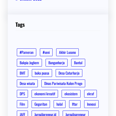
Tags
#Pameran
#seni
Akhir Lusono
Bakpia Jogkem
Bangunharjo
Bantul
BMT
buka puasa
Desa Caturharjo
Desa wisata
Dinas Pariwisata Kulon Progo
DPS
ekonomi kreatif
ekosistem
ekraf
Film
Geguritan
halal
Iftar
Inovasi
JAFF
Jurnalipreneur.id
Jurnalispreneur