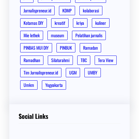
Jurnalispreneur.id
KDMP
kolaborasi
Kotamas DIY
kreatif
kriya
kuliner
Mie lethek
museum
Pelatihan jurnalis
PINBAS MUI DIY
PINBUK
Ramadan
Ramadhan
Silaturahmi
TBC
Tera View
Tim Jurnalispreneur.id
UGM
UMBY
Umkm
Yogyakarta
Social Links