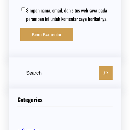
Simpan nama, email, dan situs web saya pada
peramban ini untuk komentar saya berikutnya.
C
a
r
i
Categories