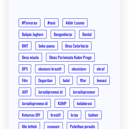
#Pameran
#seni
Akhir Lusono
Bakpia Jogkem
Bangunharjo
Bantul
BMT
buka puasa
Desa Caturharjo
Desa wisata
Dinas Pariwisata Kulon Progo
DPS
ekonomi kreatif
ekosistem
ekraf
Film
Geguritan
halal
Iftar
Inovasi
JAFF
Jurnalipreneur.id
Jurnalispreneur
Jurnalispreneur.id
KDMP
kolaborasi
Kotamas DIY
kreatif
kriya
kuliner
Mie lethek
museum
Pelatihan jurnalis