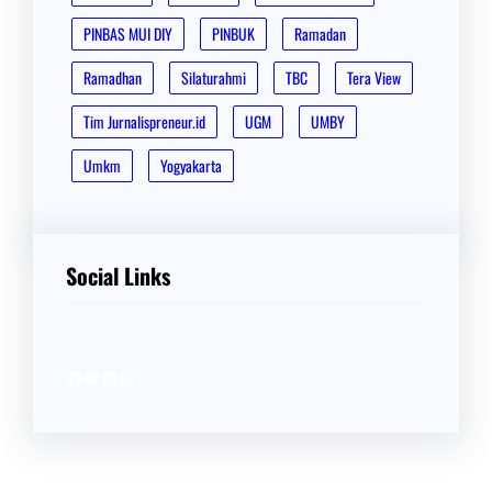
PINBAS MUI DIY
PINBUK
Ramadan
Ramadhan
Silaturahmi
TBC
Tera View
Tim Jurnalispreneur.id
UGM
UMBY
Umkm
Yogyakarta
Social Links
Facebook
Twitter
LinkedIn
Instagram