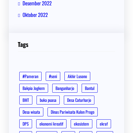
Desember 2022
Oktober 2022
Tags
#Pameran
#seni
Akhir Lusono
Bakpia Jogkem
Bangunharjo
Bantul
BMT
buka puasa
Desa Caturharjo
Desa wisata
Dinas Pariwisata Kulon Progo
DPS
ekonomi kreatif
ekosistem
ekraf