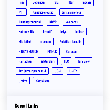
Film
Geguritan
halal
Iftar
Inovasi
JAFF
Jurnalipreneur.id
Jurnalispreneur
Jurnalispreneur.id
KDMP
kolaborasi
Kotamas DIY
kreatif
kriya
kuliner
Mie lethek
museum
Pelatihan jurnalis
PINBAS MUI DIY
PINBUK
Ramadan
Ramadhan
Silaturahmi
TBC
Tera View
Tim Jurnalispreneur.id
UGM
UMBY
Umkm
Yogyakarta
Social Links