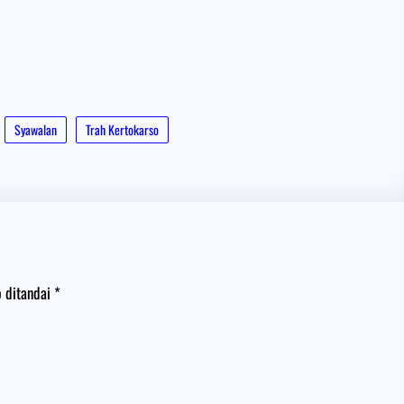
Syawalan
Trah Kertokarso
b ditandai
*