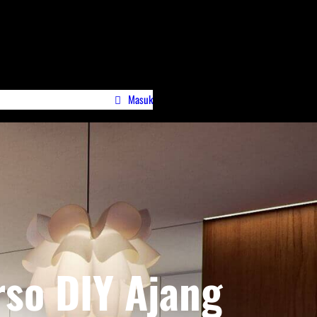
Masuk
wa)
Profile Jurnalispreneur.id
so DIY Ajang