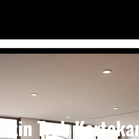
 Jum’at
Serba-Serbi & Tips Bisnis
Kabudayan Ngayogyokarto (Edisi Bahasa Ja
utin Trah Kertokar