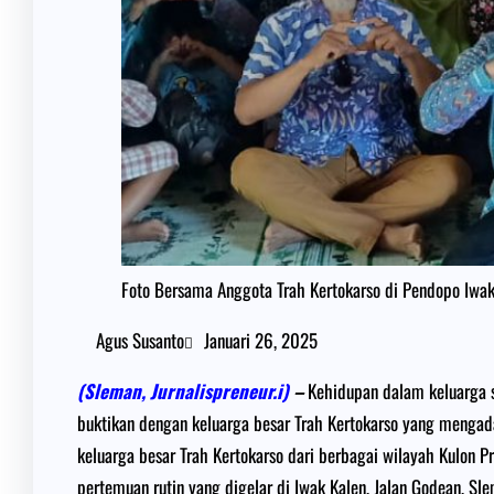
Foto Bersama Anggota Trah Kertokarso di Pendopo Iwak
Agus Susanto
Januari 26, 2025
(Sleman, Jurnalispreneur.i)
–
Kehidupan dalam keluarga se
buktikan dengan keluarga besar Trah Kertokarso yang menga
keluarga besar Trah Kertokarso dari berbagai wilayah Kulon 
pertemuan rutin yang digelar di Iwak Kalen, Jalan Godean, Sle