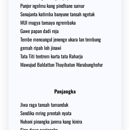
Punjer ngelmu kang pindhane sumur
Senajanta katimba banyune tansah ngetuk
MUI mugya tansaya ngrembaka
Gawe papan dadi reja
Tembe mencungul jenenge ukara lan tembung
gemah ripah loh jinawi
Tata Titi tentrem karta tata Raharja
Mawujud Baldattun Thayibatun Warabunghofur
Panjangka
Jiwa raga tansah tumanduk
Sendika mring prentah nyata
Nuhoni pinangka janma kang kinira
Sing duwe panjangka