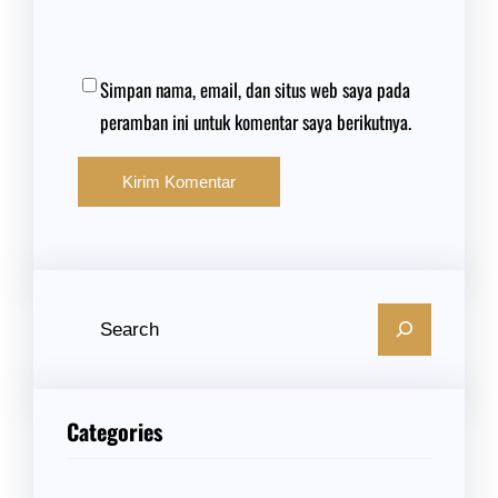
Simpan nama, email, dan situs web saya pada
peramban ini untuk komentar saya berikutnya.
C
a
r
i
Categories