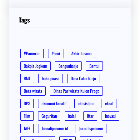
Tags
#Pameran
#seni
Akhir Lusono
Bakpia Jogkem
Bangunharjo
Bantul
BMT
buka puasa
Desa Caturharjo
Desa wisata
Dinas Pariwisata Kulon Progo
DPS
ekonomi kreatif
ekosistem
ekraf
Film
Geguritan
halal
Iftar
Inovasi
JAFF
Jurnalipreneur.id
Jurnalispreneur