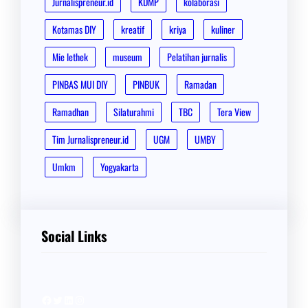
Jurnalispreneur.id
KDMP
kolaborasi
Kotamas DIY
kreatif
kriya
kuliner
Mie lethek
museum
Pelatihan jurnalis
PINBAS MUI DIY
PINBUK
Ramadan
Ramadhan
Silaturahmi
TBC
Tera View
Tim Jurnalispreneur.id
UGM
UMBY
Umkm
Yogyakarta
Social Links
Facebook
Twitter
LinkedIn
Instagram