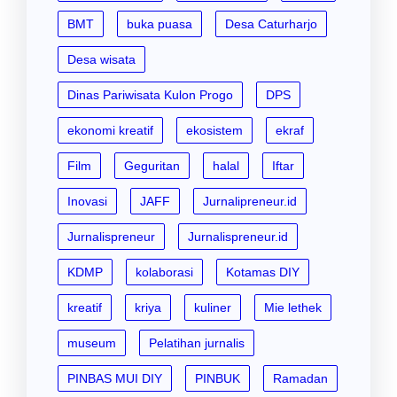
BMT
buka puasa
Desa Caturharjo
Desa wisata
Dinas Pariwisata Kulon Progo
DPS
ekonomi kreatif
ekosistem
ekraf
Film
Geguritan
halal
Iftar
Inovasi
JAFF
Jurnalipreneur.id
Jurnalispreneur
Jurnalispreneur.id
KDMP
kolaborasi
Kotamas DIY
kreatif
kriya
kuliner
Mie lethek
museum
Pelatihan jurnalis
PINBAS MUI DIY
PINBUK
Ramadan