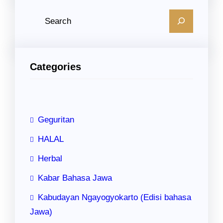
C
a
r
i
Categories
Geguritan
HALAL
Herbal
Kabar Bahasa Jawa
Kabudayan Ngayogyokarto (Edisi bahasa
Jawa)