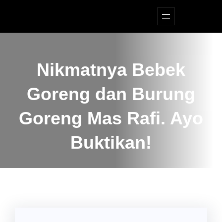
Lewati
ke
konten
Nikmatnya Bebek
Goreng dan Burung
Goreng Mas Rafi. Ayo
Buktikan!