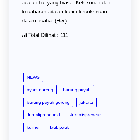
adalah hal yang biasa. Ketekunan dan
kesabaran adalah kunci kesuksesan
dalam usaha. (Her)
Total Dilihat :
111
NEWS
ayam goreng
burung puyuh
burung puyuh goreng
jakarta
Jurnalipreneur.id
Jurnalispreneur
kuliner
lauk pauk