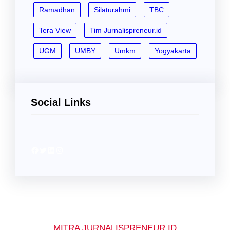
Ramadhan
Silaturahmi
TBC
Tera View
Tim Jurnalispreneur.id
UGM
UMBY
Umkm
Yogyakarta
Social Links
Facebook
Twitter
LinkedIn
Instagram
MITRA JURNALISPRENEUR.ID