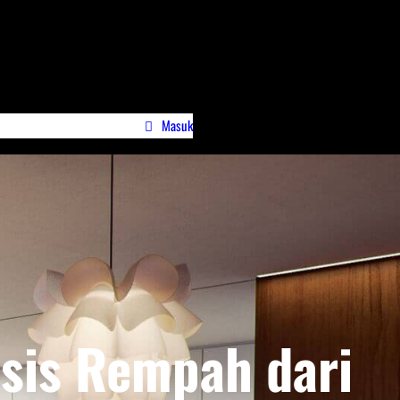
Masuk
wa)
Profile Jurnalispreneur.id
sis Rempah dari