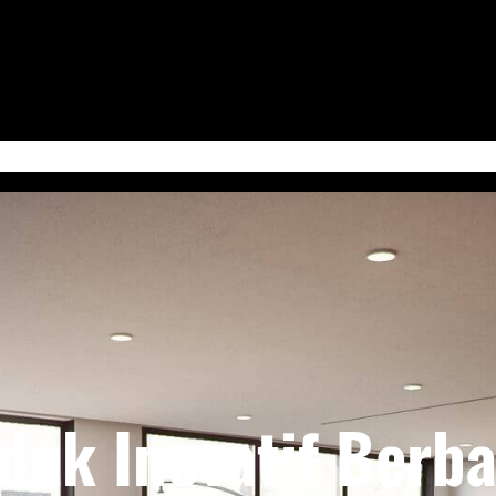
 Jum’at
Serba-Serbi & Tips Bisnis
Kabudayan Ngayogyokarto (Edisi Bahasa Ja
duk Inovatif Berba