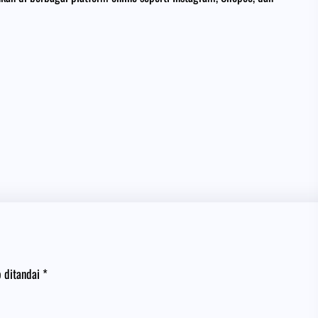
b ditandai
*