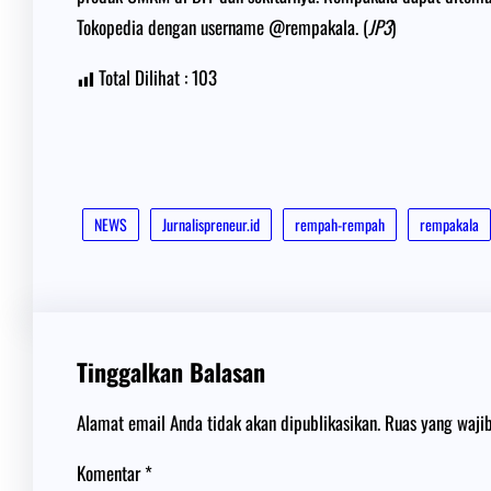
Tokopedia dengan username @rempakala. (
JP3
)
Total Dilihat :
103
NEWS
Jurnalispreneur.id
rempah-rempah
rempakala
Tinggalkan Balasan
Alamat email Anda tidak akan dipublikasikan.
Ruas yang waji
Komentar
*