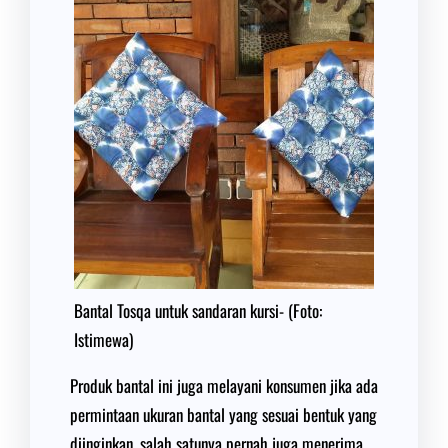
Bantal Tosqa untuk sandaran kursi- (Foto:
Istimewa)
Produk bantal ini juga melayani konsumen jika ada
permintaan ukuran bantal yang sesuai bentuk yang
diinginkan, salah satunya pernah juga menerima