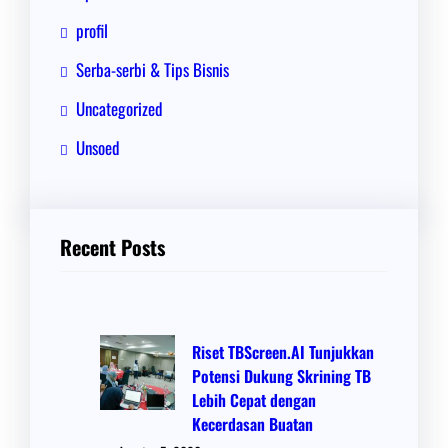
profil
Serba-serbi & Tips Bisnis
Uncategorized
Unsoed
Recent Posts
Riset TBScreen.AI Tunjukkan
Potensi Dukung Skrining TB
Lebih Cepat dengan
Kecerdasan Buatan