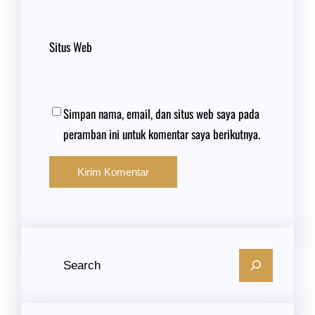
Situs Web
Simpan nama, email, dan situs web saya pada
peramban ini untuk komentar saya berikutnya.
C
a
r