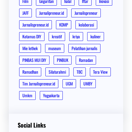
Film
Geguritan
halal
Iftar
Inovasi
JAFF
Jurnalipreneur.id
Jurnalispreneur
Jurnalispreneur.id
KDMP
kolaborasi
Kotamas DIY
kreatif
kriya
kuliner
Mie lethek
museum
Pelatihan jurnalis
PINBAS MUI DIY
PINBUK
Ramadan
Ramadhan
Silaturahmi
TBC
Tera View
Tim Jurnalispreneur.id
UGM
UMBY
Umkm
Yogyakarta
Social Links