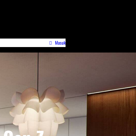
Masuk
wa)
Profile Jurnalispreneur.id