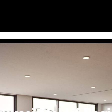
 Jum’at
Serba-Serbi & Tips Bisnis
Kabudayan Ngayogyokarto (Edisi Bahasa Ja