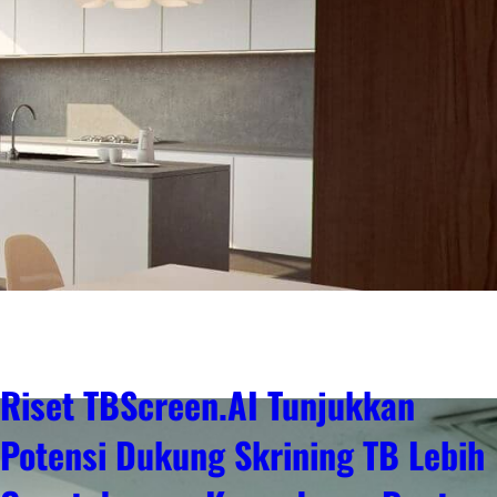
Riset TBScreen.AI Tunjukkan
Potensi Dukung Skrining TB Lebih