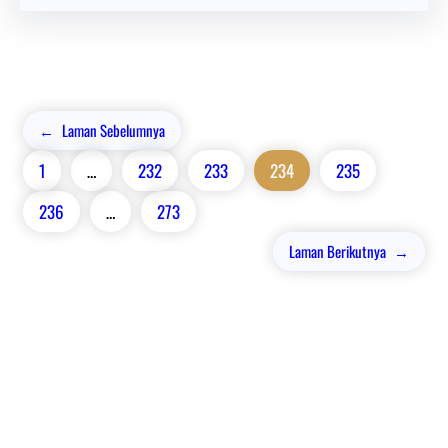
←
Laman Sebelumnya
1
…
232
233
234
235
236
…
273
Laman Berikutnya
→