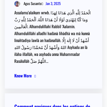
Jan 3, 2025
Agus Susanto
Assalamu’alaikum wrwb. الْحَمْدُ لِلَّهِ الَّذِي هَدَانَا لِهَذَا
وَمَا كُنَّا لِنَهْتَدِيَ لَوْلَا أَنْ هَدَانَا اللَّهُ. اَلْحَمْدُ لِلَّهِ رَبِّ
الْعَالَمِينَ. Alhamdulillahi Rabbil ‘Aalamin.
Alhamdulillāhi alladhī hadānā lihādhā wa mā kunnā
linahtadiya lawlā an hadānallāh. أَشْهَدُ أَنْ لَا إِلٰهَ إِلَّا
اللهُ وَأَشْهَدُ أَنَّ مُحَمَّدًا رَسُولُ اللهِ Asyhadu an lā
ilāha illallāh, wa asyhadu anna Muhammadar
Rasūlullāh اللَّهُمَّ صَلِّ…
Know More
Comment naviguer dans les options de