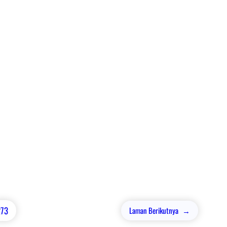
273
Laman Berikutnya
→