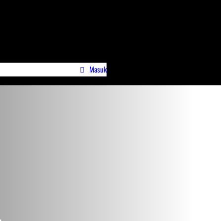
Masuk
wa)
Profile Jurnalispreneur.id