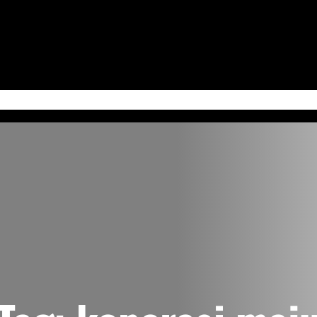
 Jum’at
Serba-Serbi & Tips Bisnis
Kabudayan Ngayogyokarto (Edisi Bahasa Ja