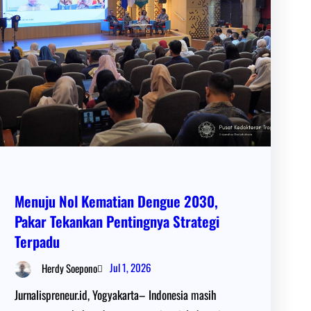
Menuju Nol Kematian Dengue 2030,
Pakar Tekankan Pentingnya Strategi
Terpadu
Jul 1, 2026
Herdy Soepono
Jurnalispreneur.id, Yogyakarta– Indonesia masih