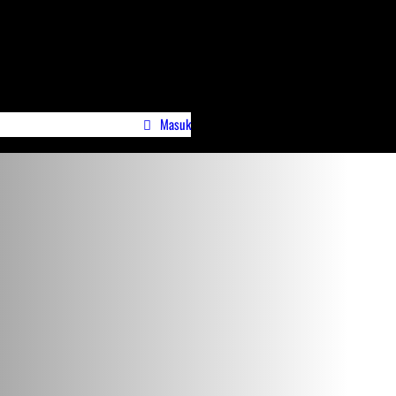
Masuk
wa)
Profile Jurnalispreneur.id