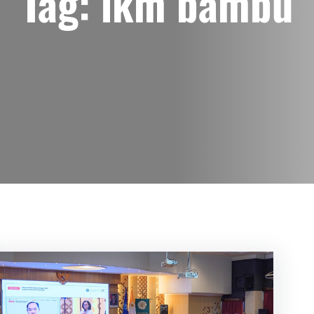
Tag:
ikm bambu