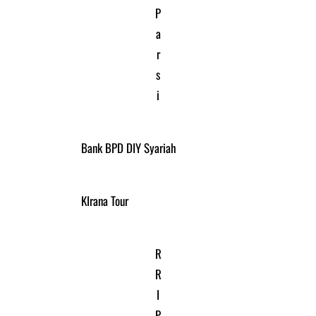
P
a
r
s
i
Bank BPD DIY Syariah
KIrana Tour
R
R
I
P