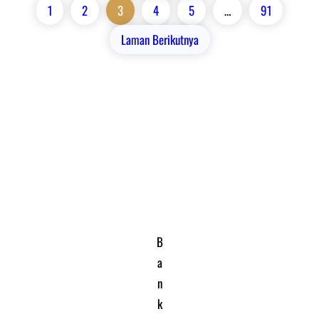
1
2
3
4
5
…
91
Laman Berikutnya
B
a
n
k