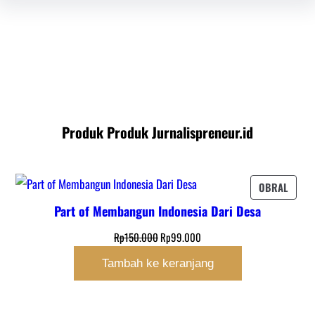
Produk Produk Jurnalispreneur.id
PROD
OBRAL
DENG
Part of Membangun Indonesia Dari Desa
DISKO
Harga
Harga
Rp
150.000
Rp
99.000
aslinya
saat
Tambah ke keranjang
adalah:
ini
Rp150.000.
adalah:
Rp99.000.