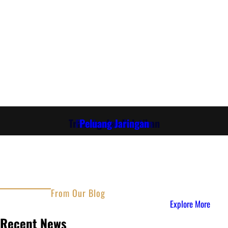
Training dan Pelatihan
Pembuatan Konten
Peluang Jaringan
From Our Blog
Explore More
Recent News