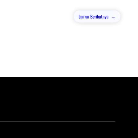
Laman Berikutnya
→