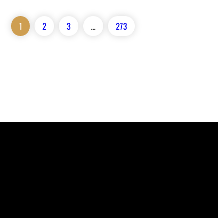
1
2
3
…
273