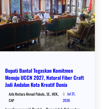
Bupati Bantul Tegaskan Komitmen
Menuju UCCN 2027, Natural Fiber Craft
Jadi Andalan Kota Kreatif Dunia
Jul 31,
Azfa Mutiara Ahmad Pabulo., SE., MEK.,
CAP
2026