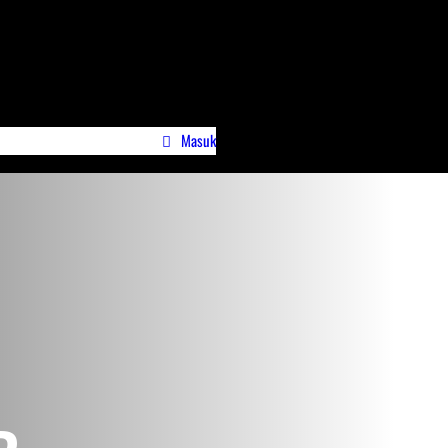
Masuk
wa)
Profile Jurnalispreneur.id