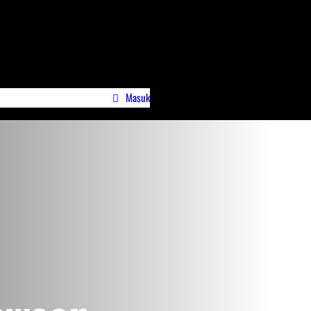
Masuk
wa)
Profile Jurnalispreneur.id