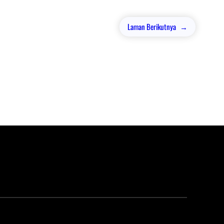
Laman Berikutnya
→