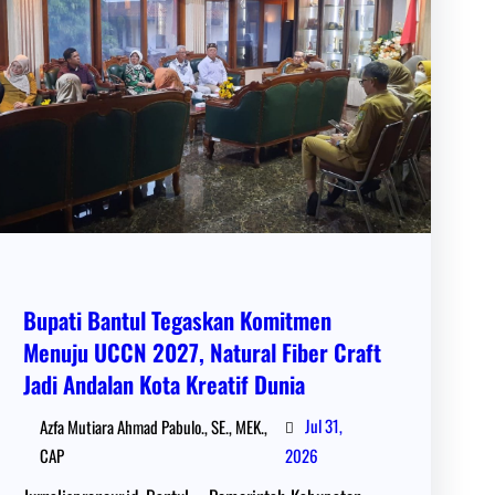
Bupati Bantul Tegaskan Komitmen
Menuju UCCN 2027, Natural Fiber Craft
Jadi Andalan Kota Kreatif Dunia
Jul 31,
Azfa Mutiara Ahmad Pabulo., SE., MEK.,
CAP
2026