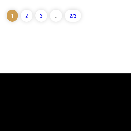
1
2
3
…
273