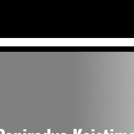
 Jum’at
Serba-Serbi & Tips Bisnis
Kabudayan Ngayogyokarto (Edisi Bahasa Ja