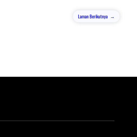
Laman Berikutnya
→