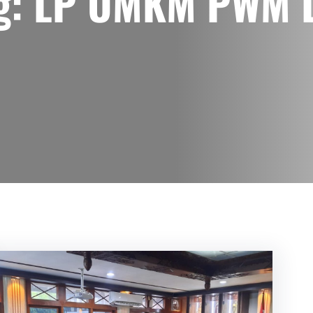
g:
LP UMKM PWM 