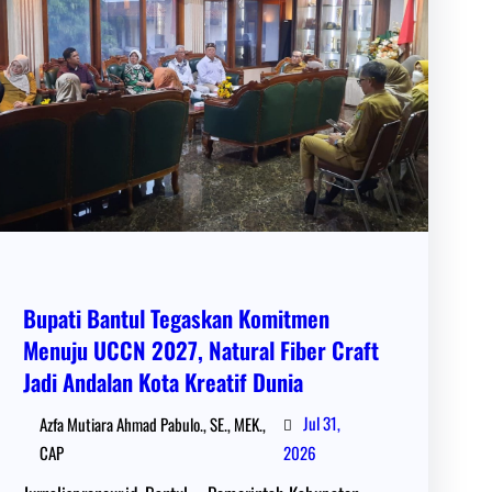
Bupati Bantul Tegaskan Komitmen
Menuju UCCN 2027, Natural Fiber Craft
Jadi Andalan Kota Kreatif Dunia
Jul 31,
Azfa Mutiara Ahmad Pabulo., SE., MEK.,
CAP
2026