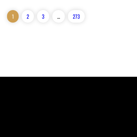
1
2
3
…
273