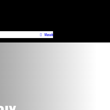
Masuk
wa)
Profile Jurnalispreneur.id