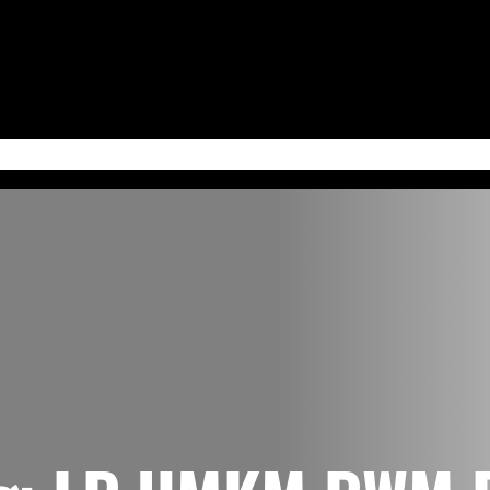
 Jum’at
Serba-Serbi & Tips Bisnis
Kabudayan Ngayogyokarto (Edisi Bahasa Ja