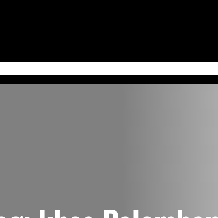
 Jum’at
Serba-Serbi & Tips Bisnis
Kabudayan Ngayogyokarto (Edisi Bahasa Ja