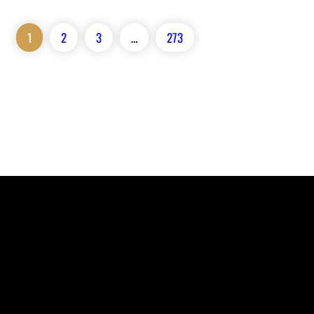
1
2
3
…
273