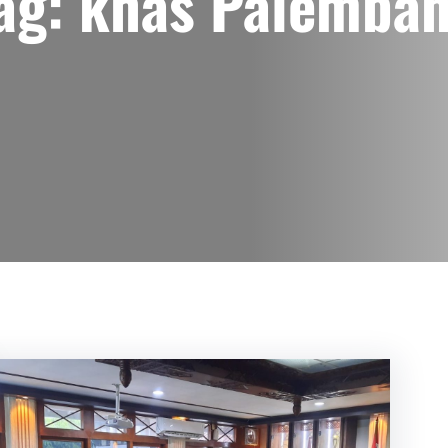
ag:
khas Palemba