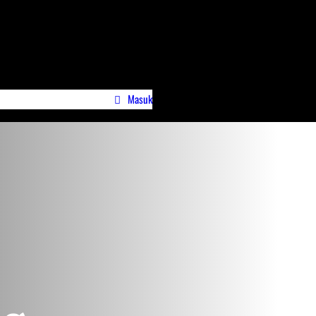
Masuk
wa)
Profile Jurnalispreneur.id