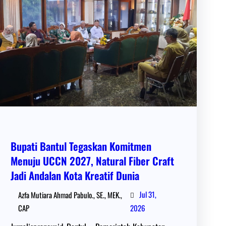
Bupati Bantul Tegaskan Komitmen
Menuju UCCN 2027, Natural Fiber Craft
Jadi Andalan Kota Kreatif Dunia
Jul 31,
Azfa Mutiara Ahmad Pabulo., SE., MEK.,
CAP
2026