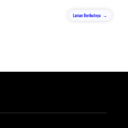
Laman Berikutnya
→