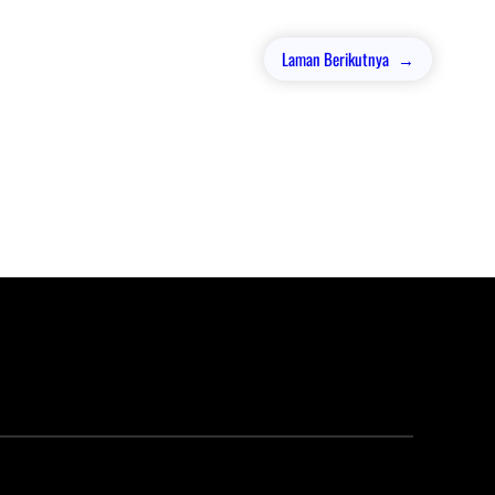
Laman Berikutnya
→