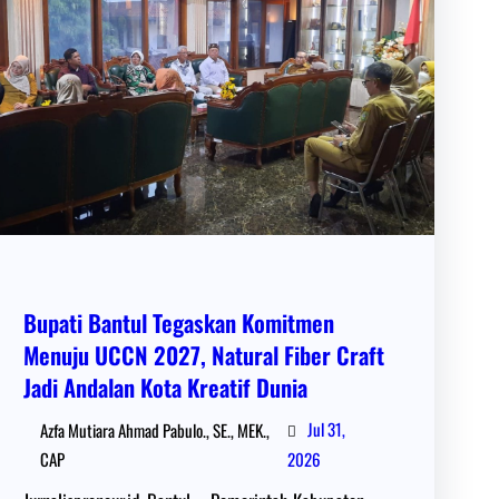
Bupati Bantul Tegaskan Komitmen
Menuju UCCN 2027, Natural Fiber Craft
Jadi Andalan Kota Kreatif Dunia
Jul 31,
Azfa Mutiara Ahmad Pabulo., SE., MEK.,
CAP
2026