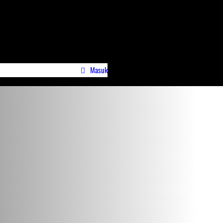
Masuk
wa)
Profile Jurnalispreneur.id