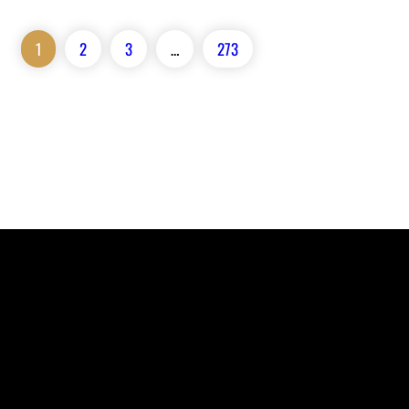
1
2
3
…
273