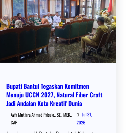
Bupati Bantul Tegaskan Komitmen
Menuju UCCN 2027, Natural Fiber Craft
Jadi Andalan Kota Kreatif Dunia
Jul 31,
Azfa Mutiara Ahmad Pabulo., SE., MEK.,
CAP
2026