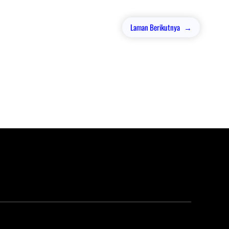
Laman Berikutnya
→