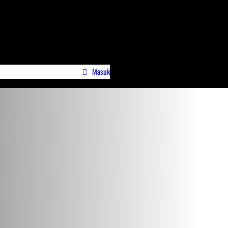
Masuk
wa)
Profile Jurnalispreneur.id