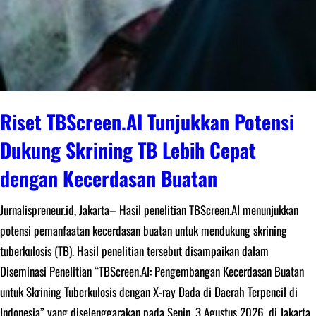
Riset TBScreen.AI Tunjukkan Potensi
Dukung Skrining TB Lebih Cepat
dengan Kecerdasan Buatan
Jurnalispreneur.id, Jakarta– Hasil penelitian TBScreen.AI menunjukkan
potensi pemanfaatan kecerdasan buatan untuk mendukung skrining
tuberkulosis (TB). Hasil penelitian tersebut disampaikan dalam
Diseminasi Penelitian “TBScreen.AI: Pengembangan Kecerdasan Buatan
untuk Skrining Tuberkulosis dengan X-ray Dada di Daerah Terpencil di
Indonesia” yang diselenggarakan pada Senin, 3 Agustus 2026, di Jakarta.