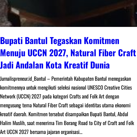
Bupati Bantul Tegaskan Komitmen
Menuju UCCN 2027, Natural Fiber Craft
Jadi Andalan Kota Kreatif Dunia
Jurnalispreneur.id_Bantul – Pemerintah Kabupaten Bantul menegaskan
komitmennya untuk mengikuti seleksi nasional UNESCO Creative Cities
Network (UCCN) 2027 pada kategori Crafts and Folk Art dengan
mengusung tema Natural Fiber Craft sebagai identitas utama ekonomi
kreatif daerah. Komitmen tersebut disampaikan Bupati Bantul, Abdul
Halim Muslih, saat menerima Tim Borang Road to City of Craft and Folk
Art UCCN 2027 bersama jajaran organisasi…