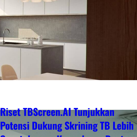
Riset TBScreen.AI Tunjukkan
Potensi Dukung Skrining TB Lebih