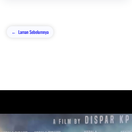
←
Laman Sebelumnya