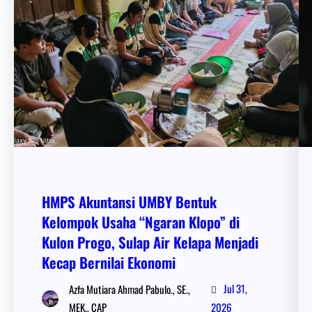
HMPS Akuntansi UMBY Bentuk
Kelompok Usaha “Ngaran Klopo” di
Kulon Progo, Sulap Air Kelapa Menjadi
Kecap Bernilai Ekonomi
Jul 31,
Azfa Mutiara Ahmad Pabulo., SE.,
MEK., CAP
2026