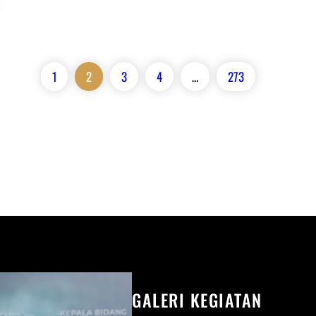
1
2
3
4
…
273
GALERI KEGIATAN