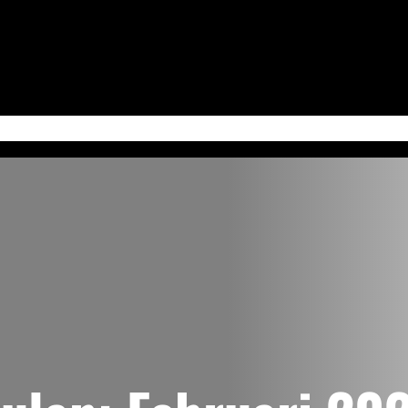
 Jum’at
Serba-Serbi & Tips Bisnis
Kabudayan Ngayogyokarto (Edisi Bahasa Ja