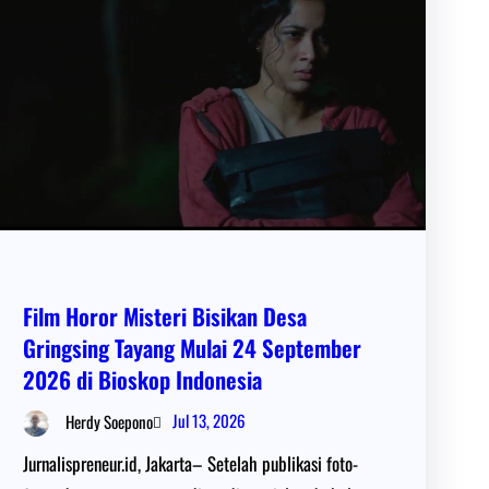
Film Horor Misteri Bisikan Desa
Gringsing Tayang Mulai 24 September
2026 di Bioskop Indonesia
Jul 13, 2026
Herdy Soepono
Jurnalispreneur.id, Jakarta– Setelah publikasi foto-