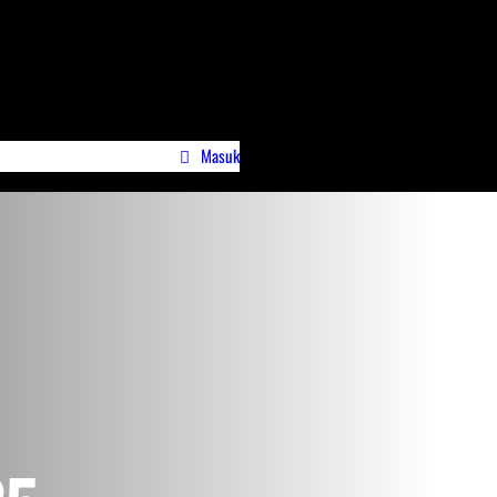
Masuk
wa)
Profile Jurnalispreneur.id